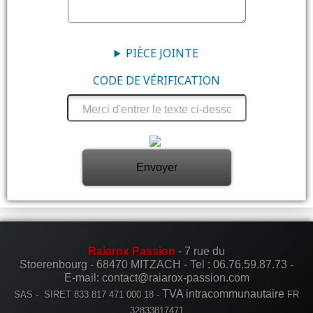
PIÈCE JOINTE
CODE DE VÉRIFICATION
Raiarox Passion
- 7 rue du
Stoerenbourg - 68470 MITZACH -
Tel :
06.76.59.87.73
-
E-mail: contact@raiarox-passion.com
TVA intracommunautaire
SAS - SIRET 833 817 471 000 18 -
FR
32833817471