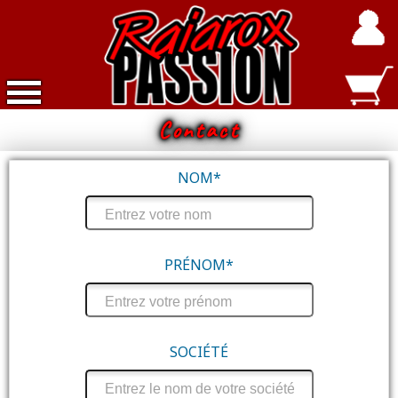
Contact
Accueil
Nouveautés
NOM*
Exclusivités
Raiarox
PRÉNOM*
Objets
3D
Dépot
Vente
SOCIÉTÉ
Divers