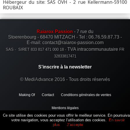
Hébergeur du site: SAS OVH - 2 rue Kellermann-59100
ROUBAIX
Contact
Raiarox Passion
- 7 rue du
Stoerenbourg - 68470 MITZACH -
Tel :
06.76.59.87.73
-
E-mail: contact@raiarox-passion.com
TVA intracommunautaire
SAS - SIRET 833 817 471 000 18 -
FR
32833817471
S'inscrire à la newsletter
© Medi
A
dvance 2016 - Tous droits réservés
Making Of
Contact
Conditions générales de ventes
Mentions légales
Ce site utilise des cookies pour vous offrir le meilleur service. En poursuiva
votre navigation, vous acceptez l’utilisation des cookies.
En savoir
plus
J’accepte