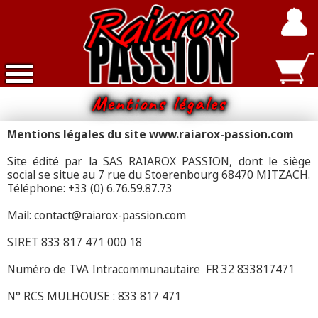
Mentions légales
Accueil
Mentions légales du site www.raiarox-passion.com
Nouveautés
Site édité par la SAS RAIAROX PASSION, dont le siège
social se
situe au 7
rue du Stoerenbourg 68470 MITZACH.
Exclusivités
Téléphone: +33 (0) 6.76.59.87.73
Raiarox
Mail: contact@raiarox-passion.com
Objets
3D
SIRET 833 817 471 000 18
Numéro de TVA Intracommunautaire FR 32 833817471
Dépot
Vente
N° RCS MULHOUSE : 833 817 471
Divers