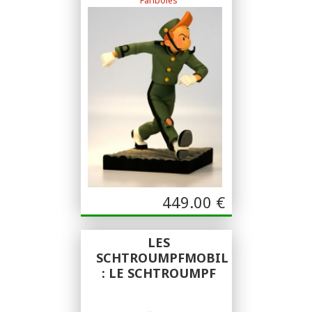
Fariboles
Sculpture Pascal Rodier
449.00
€
LES
SCHTROUMPFMOBILES
: LE SCHTROUMPF
PARESSEUX
Figures & Vous