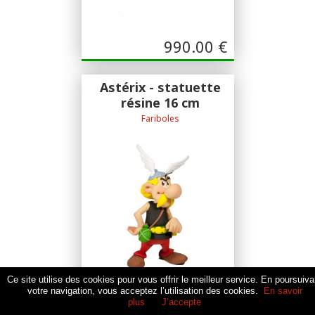
990.00
€
Astérix - statuette
résine 16 cm
Fariboles
Sculpture Pascal Rodier
Ce site utilise des cookies pour vous offrir le meilleur service. En poursuiva
votre navigation, vous acceptez l’utilisation des cookies.
En savoir
plus
J’accepte