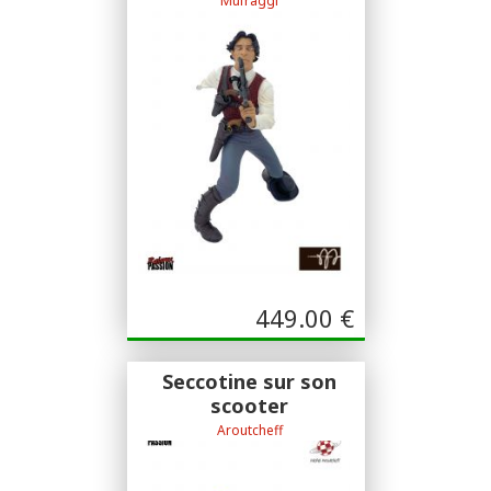
Mufraggi
Sculpture Dominique Mufraggi
449.00
€
Seccotine sur son
scooter
Aroutcheff
Aroutcheff