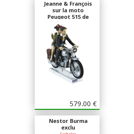
Jeanne & François
sur la moto
Peugeot 515 de
1934
Figures & Vous
F & V
579.00
€
Nestor Burma
exclu