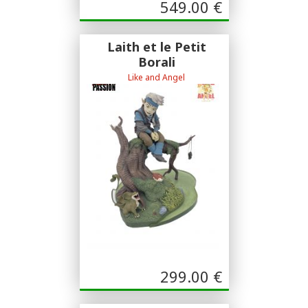
549.00
€
Laith et le Petit
Borali
Like and Angel
sculpture Dominique Muffragi
299.00
€