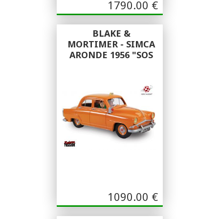
1790.00
€
BLAKE &
MORTIMER - SIMCA
ARONDE 1956 "SOS
METEORES"
Aroutcheff
Aroutcheff
1090.00
€