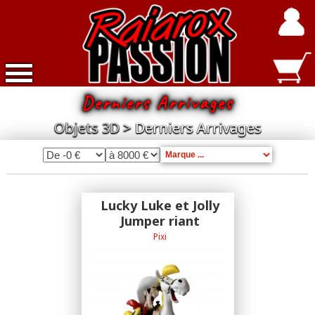
Derniers Arrivages
Accueil
Objets 3D
Derniers Arrivages
Nouveautés
Exclusivités
Raiarox
Lucky Luke et Jolly
Jumper riant
Objets
3D
Pixi
Exclusivité Atomax
Dépot
Vente
Divers