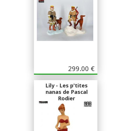
299.00
€
Lily - Les p'tites
nanas de Pascal
Rodier
Fariboles
Sculpture Pascal Rodier Exclusivité
Foormi 29 ex !