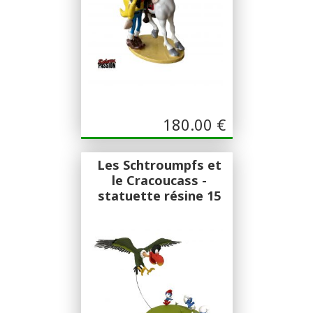
Contact
180.00
€
Les Schtroumpfs et
le Cracoucass -
statuette résine 15
cm
Fariboles
Sculpture Pascal Rodier