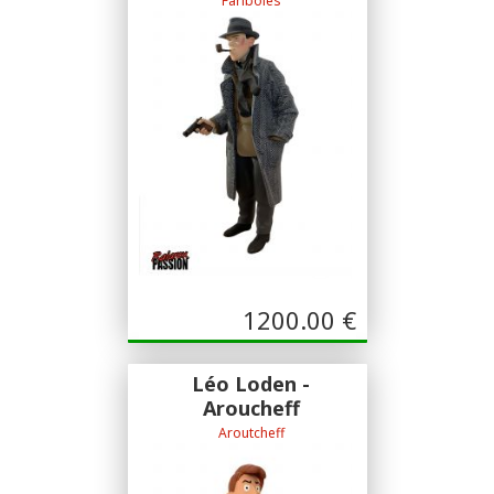
Fariboles
Sculpture Pascal Rodier
1200.00
€
Léo Loden -
Aroucheff
Aroutcheff
Sculpture Stephan St Emett