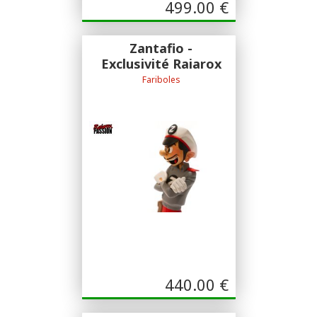
499.00
€
Zantafio -
Exclusivité Raiarox
Fariboles
Zantafio / Raiarox / Fariboles
440.00
€