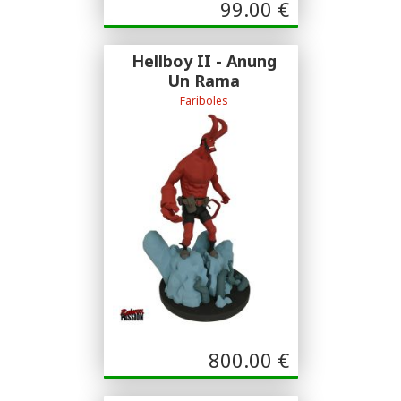
99.00
€
Hellboy II - Anung
Un Rama
Fariboles
Sculpture Alban Ficat
800.00
€