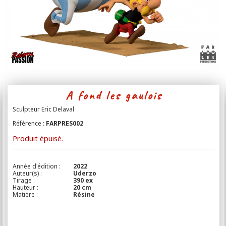
Contact
A fond les gaulois
Sculpteur Eric Delaval
Référence :
FARPRES002
Produit épuisé.
Année d'édition :
2022
Auteur(s) :
Uderzo
Tirage :
390 ex
Hauteur :
20 cm
Matière :
Résine