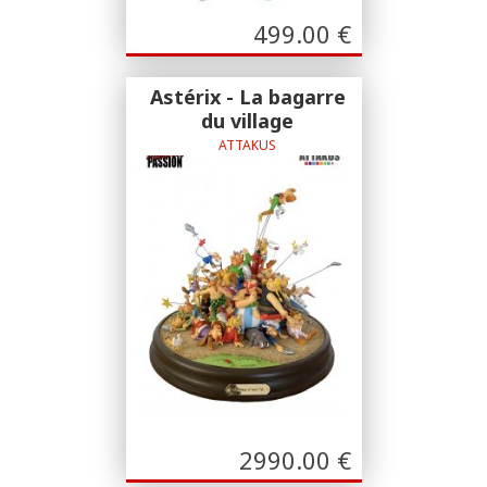
499.00
€
Astérix - La bagarre
du village
ATTAKUS
50 ans d'amitié
2990.00
€