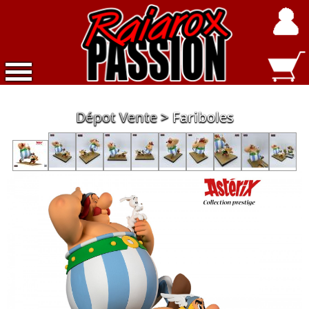
Accueil
Dépot Vente
Fariboles
Nouveautés
Exclusivités
Raiarox
Objets
3D
Dépot
Vente
Divers