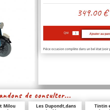
349.00
€
Qté
Pièce occasion complète dans un bel état (voir
ndons de consulter...
et Milou
Les Dupondt,dans
Tintin 