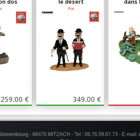
on dos
le désert
dans 
xi
Pixi
on - Le temple du
Pixi 3ème collection - Le temple du
Pixi 3ème colle
eil
soleil
259.00
€
349.00
€
 Stoerenbourg - 68470 MITZACH -
Tel :
06.76.59.87.73
- E-mail: