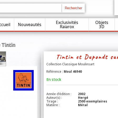
Exclusivités
Objets
ccueil
Nouveautés
Raiarox
3D
 Tintin
Tintin et Dupondt su
Collection Classique Moulinsart
Référence :
Moul 46940
En stock
Année d'édition :
2002
Auteur(s) :
Hergé
Tirage :
2500 exemplaires
Matière :
Métal