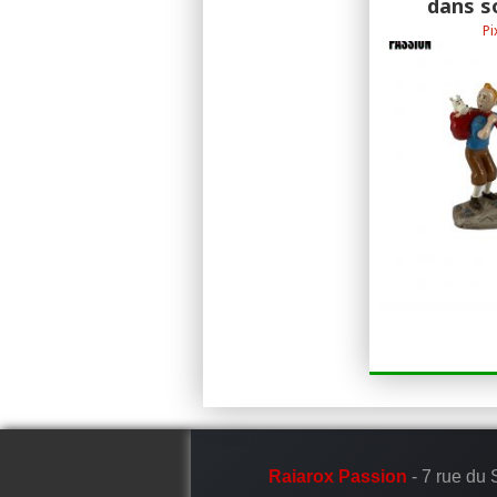
dans s
Pi
Pixi 3ème collecti
sol
Raiarox Passion
- 7 rue du