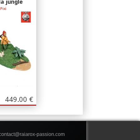
la jungle
Pixi
ction - Le temple du
soleil
449.00
€
 contact@raiarox-passion.com