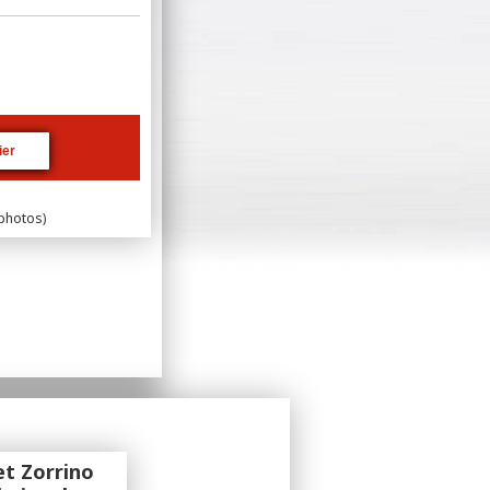
 photos)
et Zorrino