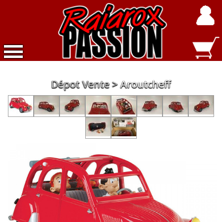
Accueil
Dépot Vente
Aroutcheff
Nouveautés
Exclusivités
Raiarox
Objets
3D
Dépot
Vente
Divers