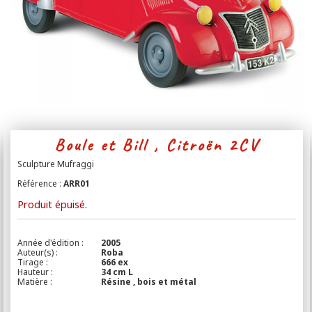
Contact
Boule et Bill , Citroën 2CV
Sculpture Mufraggi
Référence :
ARR01
Produit épuisé.
Année d'édition :
2005
Auteur(s) :
Roba
Tirage :
666 ex
Hauteur :
34 cm L
Matière :
Résine , bois et métal