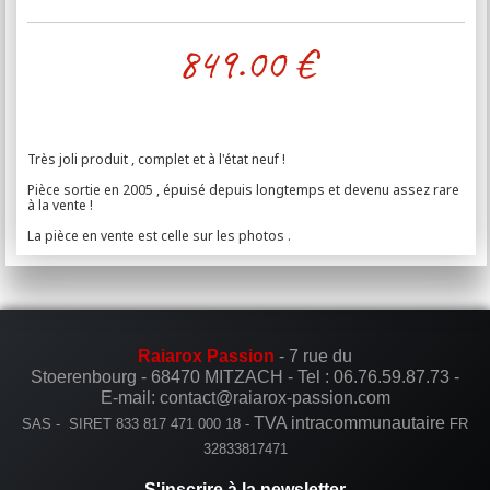
849.00
€
Très joli produit , complet et à l'état neuf !
Pièce sortie en 2005 , épuisé depuis longtemps et devenu assez rare
à la vente !
La pièce en vente est celle sur les photos .
Raiarox Passion
- 7 rue du
Stoerenbourg - 68470 MITZACH -
Tel :
06.76.59.87.73
-
E-mail: contact@raiarox-passion.com
TVA intracommunautaire
SAS - SIRET 833 817 471 000 18 -
FR
32833817471
S'inscrire à la newsletter