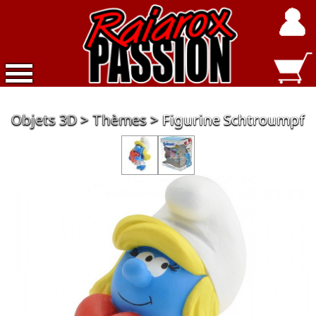
Accueil
Objets 3D
Thèmes
Figurine Schtroumpf
Nouveautés
Exclusivités
Raiarox
Objets
3D
Dépot
Vente
Divers