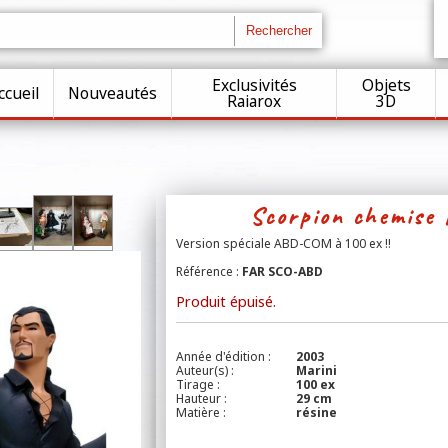
Exclusivités
Objets
ccueil
Nouveautés
Raiarox
3D
Scorpion chemise 
Version spéciale ABD-COM à 100 ex !!
Référence :
FAR SCO-ABD
Produit épuisé.
Année d'édition :
2003
Auteur(s) :
Marini
Tirage :
100 ex
Hauteur :
29 cm
Matière :
résine