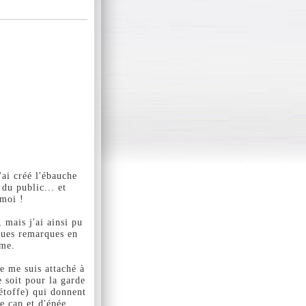
'ai créé l'ébauche
 du public... et
 moi !
 mais j'ai ainsi pu
ques remarques en
ême.
je me suis attaché à
e soit pour la garde
 étoffe) qui donnent
e cap et d'épée