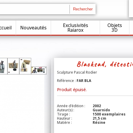
Exclusivités
Objets
ccueil
Nouveautés
Raiarox
3D
Blacksad, détecti
Sculpture Pascal Rodier
Référence :
FAR BLA
Produit épuisé.
Année d'édition :
2002
Auteur(s) :
Guarnido
Tirage :
1500 exemplaires
Hauteur :
21,5 cm
Matière :
Résine