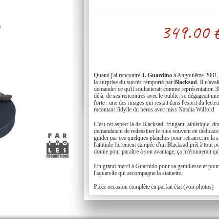
349.00
Quand j'ai rencontré
J. Guardino
à Angoulême 2001, i
la surprise du succès remporté par
Blacksad
. Il n'ava
demander ce qu'il souhaiterait comme représentation 
déjà, de ses rencontres avec le public, se dégageait u
forte : une des images qui restait dans l'esprit du lecte
racontant l'idylle du héros avec miss Natalia Wilford.
C'est cet aspect là de Blacksad, fringant, athlétique, dra
demandaient de redessiner le plus souvent en dédicaces
guider par ces quelques planches pour retranscrire la sil
l'attitude fièrement campée d'un Blacksad prêt à tout po
donne pour paraître à son avantage, ça m'étonnerait qu'i
Un grand merci à Guarnido pour sa gentillesse et pour l
l'aquarelle qui accompagne la statuette.
Pièce occasion complète en parfait état (voir photos)