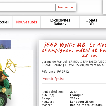
Exclusivités
Objets
ccueil
Nouveautés
Raiarox
3D
JEEP Wyllis MB, Le dict
champignon, métal et bo
28 cm
garage de Franquin SPIROU & FANTASIO "LE DI
CHAMPIGNON" JEEP WYLLIS MB, métal et bois. 
Référence :
FV GF12
Produit épuisé.
Année d'édition :
2017
Auteur(s) :
Franquin
Tirage :
266 ex
Hauteur :
Longueur 28 cm
Matière :
Résine, métal et bois.