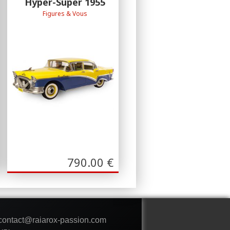
Hyper-Super 1955
Figures & Vous
Collection Garage de Franquin - F&V
790.00
€
 contact@raiarox-passion.com