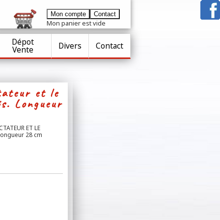
Mon compte
Contact
Mon panier est vide
Dépot
Frais de port
offerts dès 149 € d'achat
Divers
Contact
Vente
(France métropolitaine)
Contact t
el :
06.76.59.87.73
ou mail :
contact@raiarox-
passion.com
ateur et le
is. Longueur
CTATEUR ET LE
Longueur 28 cm