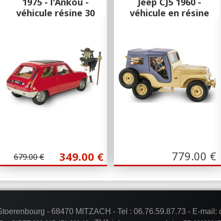
1975 - l'Ankou -
Jeep CJ5 1960 -
véhicule résine 30
véhicule en résine
cm
30 cm
Figures & Vous
Figures & Vous
RENAULT R5TS 1975 - Figures et vous
Spirou & Fantasio Jeep CJ5 1960 -
- l'Ankou - véhicule résine 30 cm
véhicule en résine 30 cm
779.00
€
349.00
€
679.00 €
 Stoerenbourg - 68470 MITZACH -
Tel :
06.76.59.87.73
- E-mail: