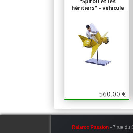
"Spirou et les
héritiers" - véhicule
en résine et métal
29 cm
Figures & Vous
Garage de Franquin
560.00
€
Raiarox Passion
- 7 rue du