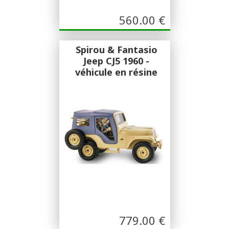
560.00
€
Spirou & Fantasio
Jeep CJ5 1960 -
véhicule en résine
30 cm
Figures & Vous
Spirou & Fantasio Jeep CJ5 1960 -
véhicule en résine 30 cm
779.00
€