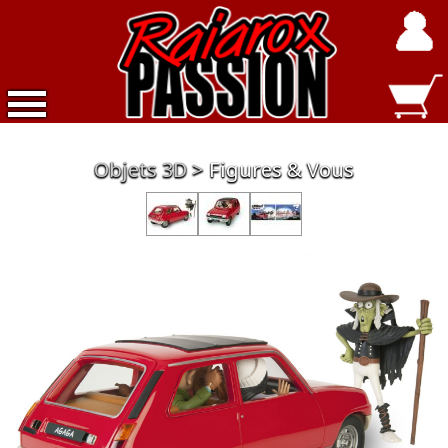
Accueil
Objets 3D
Figures & Vous
Nouveautés
Exclusivités
Raiarox
Objets
3D
Dépot
Vente
Divers