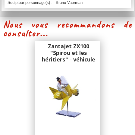
Sculpteur personnage(s) :
Bruno Vaerman
Nous vous recommandons de
consulter...
Zantajet ZX100
"Spirou et les
héritiers" - véhicule
en résine et métal
29 cm
Figures & Vous
Garage de Franquin