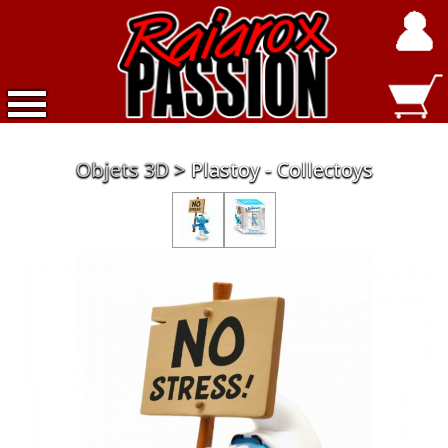
Accueil
Objets 3D
Plastoy - Collectoys
Nouveautés
Exclusivités
Raiarox
Objets
3D
Dépot
Vente
Divers