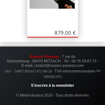
879.00
€
Raiarox Passion
- 7 rue du
Stoerenbourg - 68470 MITZACH -
Tel :
06.76.59.87.73
-
E-mail: contact@raiarox-passion.com
TVA intracommunautaire
SAS - SIRET 833 817 471 000 18 -
FR
32833817471
S'inscrire à la newsletter
© Medi
A
dvance 2016 - Tous droits réservés