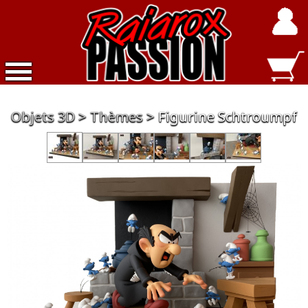
Accueil
Objets 3D
Thèmes
Figurine Schtroumpf
Nouveautés
Exclusivités
Raiarox
Objets
3D
Dépot
Vente
Divers