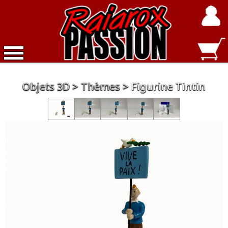
Accueil
Objets 3D
Thèmes
Figurine Tintin
Nouveautés
Exclusivités
Raiarox
Objets
3D
Dépot
Vente
Divers