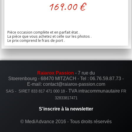
169.00
€
Pièce occasion complète et en parfait état .
La pièce que vous achetez et celle sur les photos .
Le prix comprend le frais de port .
Raiarox Passion
- 7 rue du
Stoerenbourg - 68470 MITZACH -
Tel :
06.76.59.87.73
-
E-mail: contact@raiarox-passion.com
TVA intracommunautaire
SAS - SIRET 833 817 471 000 18 -
FR
32833817471
S'inscrire à la newsletter
© Medi
A
dvance 2016 - Tous droits réservés