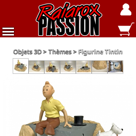
Accueil
Objets 3D
Thèmes
Figurine Tintin
Nouveautés
Exclusivités
Raiarox
Objets
3D
Dépot
Vente
Divers