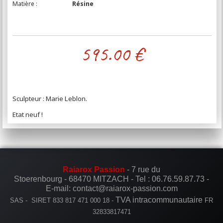
Matière :
Résine
595.00
€
Sculpteur : Marie Leblon.
Etat neuf !
Raiarox Passion
- 7 rue du
Stoerenbourg - 68470 MITZACH -
Tel :
06.76.59.87.73
-
E-mail: contact@raiarox-passion.com
TVA intracommunautaire
SAS - SIRET 833 817 471 000 18 -
FR
32833817471